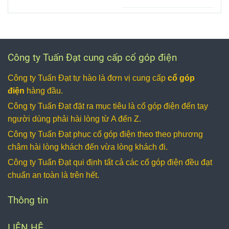
... đảm bảo
đường kính đa
trong mô tả
chất lượng bền
dạng được gia
như là thiết bị
trong quá trình
công từ phôi
cải tiến so với
vận hành của
thép S45C
cổ góp điện
động cơ.
được tôi cao
dạng hở được
Công ty Tuấn Đạt cung cấp cổ góp điện
tần ở nhiệt độ
sử dụng nhiều
cao đảm bảo
cho động cơ
Công ty Tuấn Đạt tự hào là đơn vị cung cấp
cổ góp
được độ cứng
DC, xe cẩu, xe
điện
hàng đầu.
vững chắc
cơ giới ngoài
Công ty Tuấn Đạt đặt ra mục tiêu là cổ góp điện
đến tay
chắn.
công trình. Cổ
người dùng phải hài lòng từ A đến Z.
góp điện hộp
Công ty Tuấn Đạt phục cổ góp điện
theo theo phương
kín 2 pha trục
25 thường sử
châm hài lòng khách đến vừa lòng khách đi.
dụng với dòng
Công ty Tuấn Đạt qui định tất cả các cổ góp điện
đều đạt
điện nhỏ khoản
chuẩn an toàn là trên hết.
15A dùng cho
điện 1 pha và 2
Thông tin
pha, tiện dụng,
an toàn và
LIÊN HỆ
thẫm mỹ.