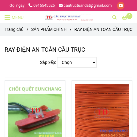
Gọi ngay
0915545525
cautructuandat@gmail.com
0
MENU
Trang chủ
/
SẢN PHẨM CHÍNH
/
RAY ĐIỆN AN TOÀN CẦU TRỤC
RAY ĐIỆN AN TOÀN CẦU TRỤC
Sắp xếp: