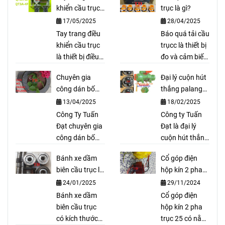
khiển cầu trục
trục là gì?
là gì?
17/05/2025
28/04/2025
Tay trang điều
Báo quá tải cầu
khiển cầu trục
trụcc là thiết bị
là thiết bị điều
đo và cảm biến
khiển thông
tải trọng, bảo
Chuyên gia
Đại lý cuộn hút
qua dây dẫn
vệ palang tránh
công dán bố
thắng palang
thường được
quá tải và cảnh
thắng cầu trục
Fitop Đài Loan
13/04/2025
18/02/2025
sử dụng cho
báo cho người
cầu trục trong
Công Ty Tuấn
dùng biết được.
Công ty Tuấn
các nhà máy
Đạt chuyên gia
Báo quá tải cầu
Đạt là đại lý
đường, thuỷ
công dán bố
trục là thiết bị
cuộn hút thắng
điện, xử lý rác,
thắng cầu trục
an toàn bảo vệ
palang Fitop
Bánh xe dầm
Cổ góp điện
xe cầu ...
theo yêu cầu
cầu trục khỏi bị
Đài Loan có giá
biên cầu trục là
hộp kín 2 pha
như bố palang,
quá tải.
cả tốt nhất hiện
gì?
trục 25
24/01/2025
29/11/2024
bố coil, bố cong
nay, tại đây có
cho thắng thuỷ
Bánh xe dầm
đầy đủ các loại
Cổ góp điện
lực, bố trục lục
biên cầu trục
cuộn hút
hộp kín 2 pha
giác, bố xe ô tô,
có kích thước
palang Fitop.
trục 25 có nằm