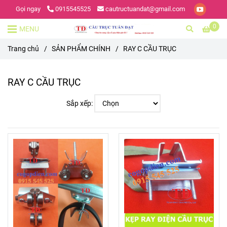
Gọi ngay
0915545525
cautructuandat@gmail.com
0
MENU
Trang chủ
/
SẢN PHẨM CHÍNH
/
RAY C CẦU TRỤC
RAY C CẦU TRỤC
Sắp xếp: