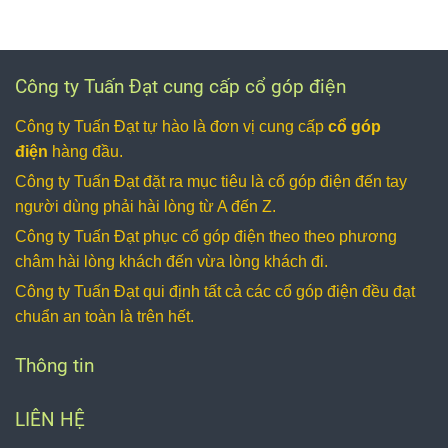
chất lượng bền
dạng được gia
như là thiết bị
trong quá trình
công từ phôi
cải tiến so với
vận hành của
thép S45C
cổ góp điện
động cơ.
được tôi cao
dạng hở được
Công ty Tuấn Đạt cung cấp cổ góp điện
tần ở nhiệt độ
sử dụng nhiều
cao đảm bảo
cho động cơ
Công ty Tuấn Đạt tự hào là đơn vị cung cấp
cổ góp
được độ cứng
DC, xe cẩu, xe
điện
hàng đầu.
vững chắc
cơ giới ngoài
Công ty Tuấn Đạt đặt ra mục tiêu là cổ góp điện
đến tay
chắn.
công trình. Cổ
người dùng phải hài lòng từ A đến Z.
góp điện hộp
Công ty Tuấn Đạt phục cổ góp điện
theo theo phương
kín 2 pha trục
25 thường sử
châm hài lòng khách đến vừa lòng khách đi.
dụng với dòng
Công ty Tuấn Đạt qui định tất cả các cổ góp điện
đều đạt
điện nhỏ khoản
chuẩn an toàn là trên hết.
15A dùng cho
điện 1 pha và 2
Thông tin
pha, tiện dụng,
an toàn và
LIÊN HỆ
thẫm mỹ.