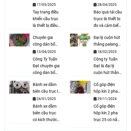
là gì?
17/05/2025
28/04/2025
Tay trang điều
Báo quá tải cầu
khiển cầu trục
trụcc là thiết bị
là thiết bị điều
đo và cảm biến
khiển thông
tải trọng, bảo
Chuyên gia
Đại lý cuộn hút
qua dây dẫn
vệ palang tránh
công dán bố
thắng palang
thường được
quá tải và cảnh
thắng cầu trục
Fitop Đài Loan
13/04/2025
18/02/2025
sử dụng cho
báo cho người
cầu trục trong
Công Ty Tuấn
dùng biết được.
Công ty Tuấn
các nhà máy
Đạt chuyên gia
Báo quá tải cầu
Đạt là đại lý
đường, thuỷ
công dán bố
trục là thiết bị
cuộn hút thắng
điện, xử lý rác,
thắng cầu trục
an toàn bảo vệ
palang Fitop
Bánh xe dầm
Cổ góp điện
xe cầu ...
theo yêu cầu
cầu trục khỏi bị
Đài Loan có giá
biên cầu trục là
hộp kín 2 pha
như bố palang,
quá tải.
cả tốt nhất hiện
gì?
trục 25
24/01/2025
29/11/2024
bố coil, bố cong
nay, tại đây có
cho thắng thuỷ
Bánh xe dầm
đầy đủ các loại
Cổ góp điện
lực, bố trục lục
biên cầu trục
cuộn hút
hộp kín 2 pha
giác, bố xe ô tô,
có kích thước
palang Fitop.
trục 25 có nằm
... đảm bảo
đường kính đa
trong mô tả