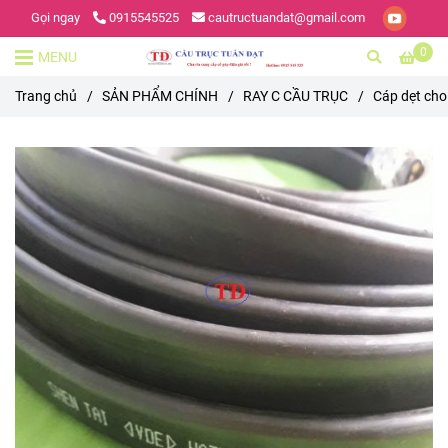
Gọi ngay
0915545525
cautructuandat@gmail.com
0
MENU
Trang chủ
/
SẢN PHẨM CHÍNH
/
RAY C CẦU TRỤC
/
Cáp dẹt cho