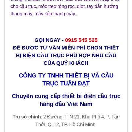
cho cầu trục
,
móc treo ròng rọc
,
diot
,
ray dẫn hướng
thang máy
,
máy kéo thang máy
.
GỌI NGAY -
0915 545 525
ĐỂ ĐƯỢC TƯ VẤN MIỄN PHÍ CHỌN THIẾT
BỊ ĐIỆN CẦU TRỤC PHÙ HỢP NHU CẦU
CỦA QUÝ KHÁCH
CÔNG TY TNHH THIẾT BỊ VÀ CẦU
TRỤC TUẤN ĐẠT
Chuyên cung cấp thiết bị điện cầu trục
hàng đầu Việt Nam
Trụ sở chính
: 2 Đường TTN 21, Khu Phố 4, P. Tân
Thới, Q. 12, TP. Hồ Chí Minh.