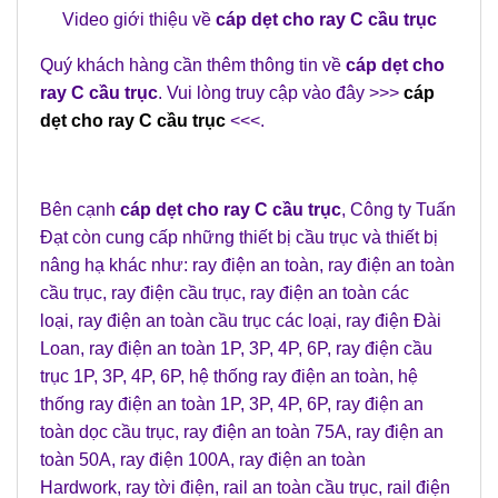
Video giới thiệu về
cáp dẹt cho ray C cầu trục
Quý khách hàng cần thêm thông tin về
cáp dẹt cho
ray C cầu trục
. Vui lòng truy cập vào đây >>>
cáp
dẹt cho ray C cầu trục
<<<.
Bên cạnh
cáp dẹt cho ray C cầu trục
,
Công ty Tuấn
Đạt
còn cung cấp những
thiết bị cầu trục
và
thiết bị
nâng hạ
khác như:
ray điện an toàn
,
ray điện an toàn
cầu trục
,
ray điện cầu trục
,
ray điện an toàn các
loại
,
ray điện an toàn cầu trục các loại
,
ray điện Đài
Loan
,
ray điện an toàn 1P, 3P, 4P, 6P
,
ray điện cầu
trục 1P, 3P, 4P, 6P
,
hệ thống ray điện an toàn
,
hệ
thống ray điện an toàn 1P, 3P, 4P, 6P
,
ray điện an
toàn dọc cầu trục
,
ray điện an toàn 75A
,
ray điện an
toàn 50A
, r
ay điện 100A
,
ray điện an toàn
Hardwork
,
ray tời điện
,
rail an toàn cầu trục
,
rail điện