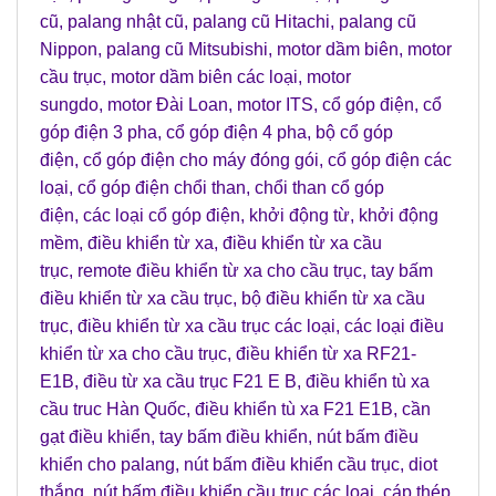
cũ
,
palang nhật cũ
,
palang cũ Hitachi
,
palang cũ
Nippon
,
palang cũ Mitsubishi
,
motor dầm biên
,
motor
cầu trục
,
motor dầm biên các loại
,
motor
sungdo
,
motor Đài Loan
,
motor ITS
,
cổ góp điện
,
cổ
góp điện 3 pha
,
cổ góp điện 4 pha
,
bộ cổ góp
điện
,
cổ góp điện cho máy đóng gói
,
cổ góp điện các
loại
,
cổ góp điện chổi than
,
chổi than cổ góp
điện
,
các loại cổ góp điện
,
khởi động từ
,
khởi động
mềm
,
điều khiển từ xa
,
điều khiển từ xa cầu
trục
,
remote điều khiển từ xa cho cầu trục
,
tay bấm
điều khiển từ xa cầu trục
,
bộ điều khiển từ xa cầu
trục
,
điều khiển từ xa cầu trục các loại
,
các loại điều
khiển từ xa cho cầu trục
,
điều khiển từ xa RF21-
E1B
,
điều từ xa cầu trục F21 E B
,
điều khiển tù xa
cầu truc Hàn Quốc
,
điều khiển tù xa F21 E1B
,
cần
gạt điều khiển
,
tay bấm điều khiển
,
nút bấm điều
khiển cho palang
,
nút bấm điều khiển cầu trục
,
diot
thắng
,
nút bấm điều khiển cầu trục các loại
,
cáp thép