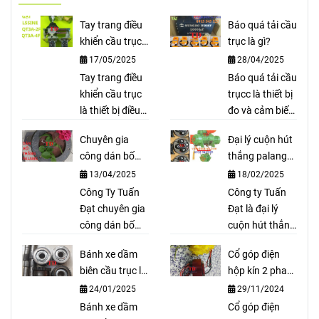
Tay trang điều
Báo quá tải cầu
khiển cầu trục
trục là gì?
là gì?
17/05/2025
28/04/2025
Tay trang điều
Báo quá tải cầu
khiển cầu trục
trụcc là thiết bị
là thiết bị điều
đo và cảm biến
khiển thông
tải trọng, bảo
Chuyên gia
Đại lý cuộn hút
qua dây dẫn
vệ palang tránh
công dán bố
thắng palang
thường được
quá tải và cảnh
thắng cầu trục
Fitop Đài Loan
13/04/2025
18/02/2025
sử dụng cho
báo cho người
cầu trục trong
Công Ty Tuấn
dùng biết được.
Công ty Tuấn
các nhà máy
Đạt chuyên gia
Báo quá tải cầu
Đạt là đại lý
đường, thuỷ
công dán bố
trục là thiết bị
cuộn hút thắng
điện, xử lý rác,
thắng cầu trục
an toàn bảo vệ
palang Fitop
Bánh xe dầm
Cổ góp điện
xe cầu ...
theo yêu cầu
cầu trục khỏi bị
Đài Loan có giá
biên cầu trục là
hộp kín 2 pha
như bố palang,
quá tải.
cả tốt nhất hiện
gì?
trục 25
24/01/2025
29/11/2024
bố coil, bố cong
nay, tại đây có
cho thắng thuỷ
Bánh xe dầm
đầy đủ các loại
Cổ góp điện