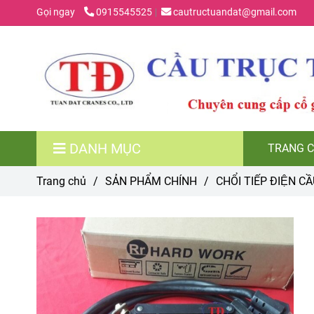
Gọi ngay
0915545525
cautructuandat@gmail.com
DANH MỤC
TRANG C
Trang chủ
/
SẢN PHẨM CHÍNH
/
CHỔI TIẾP ĐIỆN CÂ