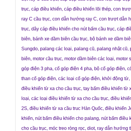
trục
,
cáp điều khiển
,
cáp điều khiển lõi thép
,
con trượ
ray C cầu trục
,
con dẫn hướng ray C
,
con trượt dẫn 
trục
,
dây cáp điều khiển cho nút bấm cầu trục
,
cáp đi
biên
,
bánh xe dầm biên cầu trục
,
bộ bánh xe dầm bi
Sungdo
,
palang các loại
,
palang cũ
,
palang nhật cũ
,
biên
,
motor cầu trục
,
motor dầm biên các loại
,
motor 
góp điện 3 pha
,
cổ góp điện 4 pha
,
bộ cổ góp điện
,
c
than cổ góp điện
,
các loại cổ góp điện
,
khởi động từ
,
điều khiển từ xa cho cầu trục
,
tay bấm điều khiển từ 
loại
,
các loại điều khiển từ xa cho cầu trục
,
điều khiể
2S
,
điều khiển từ xa cầu truc Hàn Quốc
,
điều khiển 
khiển
,
nút bấm điều khiển cho palang
,
nút bấm điều k
cho cầu trục
,
móc treo ròng rọc
,
diot
,
ray dẫn hướng 