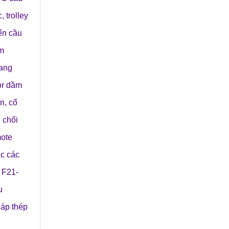
c
,
trolley
ển cầu
m
ang
or dầm
ện
,
cổ
,
chổi
ote
ục các
a F21-
u
cáp thép