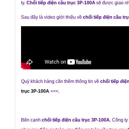
ty.
Chổi tiếp điện cầu trục 3P-100A
sẽ được giao n
Sau đây là video giới thiệu về
chổi tiếp điện cầu t
Quý khách hàng cần thêm thông tin về
chổi tiếp điê
trục 3P-100A
<<<.
Bên cạnh
chổi tiếp điện cầu trục 3P-100A
,
Công ty