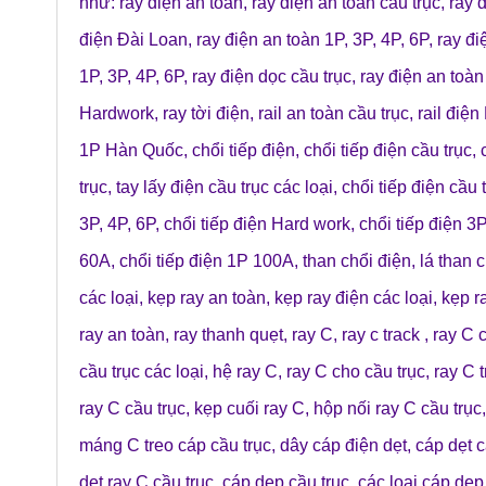
như:
ray điện an toàn
,
ray điện an toàn cầu trục
,
ray 
điện Đài Loan
,
ray điện an toàn 1P, 3P, 4P, 6P
,
ray đi
1P, 3P, 4P, 6P
,
ray điện dọc cầu trục
,
ray điện an toà
Hardwork
,
ray tời điện
,
rail an toàn cầu trục
,
rail điện
1P Hàn Quốc
,
chổi tiếp điện
,
chổi tiếp điện cầu trục
,
trục
,
tay lấy điện cầu trục các loại
,
chổi tiếp điện cầu 
3P, 4P, 6P
,
chổi tiếp điện Hard work
,
chổi tiếp điện 3
60A
,
chổi tiếp điện 1P 100A
,
than chổi điện
,
lá than 
các loại
,
kẹp ray an toàn
,
kẹp ray điện các loại
,
kẹp r
ray an toàn
,
ray thanh quẹt
,
ray C
,
ray c track
,
ray C c
cầu trục các loại
,
hệ ray C
,
ray C cho cầu trục
,
ray C t
ray C cầu trục
,
kẹp cuối ray C
,
hộp nối ray C cầu trục
máng C treo cáp cầu trục
,
dây cáp điện dẹt
,
cáp dẹt c
dẹt ray C cầu trục
,
cáp dẹp cầu trục
,
các loại cáp dẹp