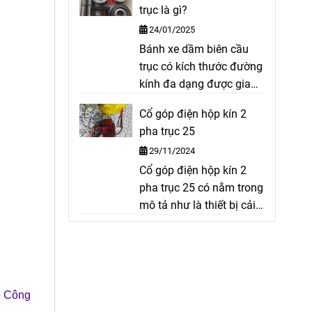
trục là gì?
hút palang Fitop.
24/01/2025
Bánh xe dầm biên cầu
trục có kích thước đường
kính đa dạng được gia
công từ phôi thép S45C
Cổ góp điện hộp kín 2
được tôi cao tần ở nhiệt
pha trục 25
độ cao đảm bảo được
29/11/2024
độ cứng vững chắc
Cổ góp điện hộp kín 2
chắn.
pha trục 25 có nằm trong
mô tả như là thiết bị cải
tiến so với cổ góp điện
dạng hở được sử dụng
nhiều cho động cơ DC, xe
cẩu, xe cơ giới ngoài
công trình. Cổ góp điện
o Công
hộp kín 2 pha trục 25