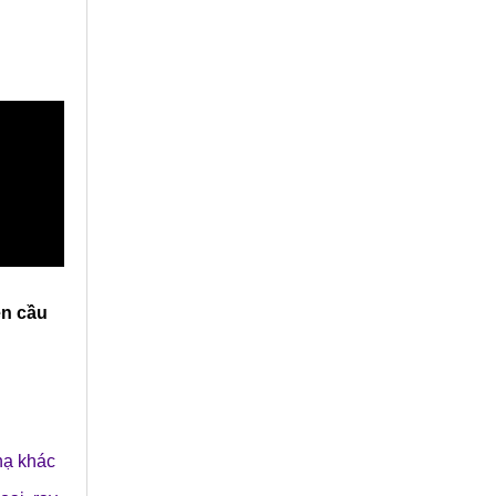
thường sử dụng với dòng
điện nhỏ khoản 15A
dùng cho điện 1 pha và 2
pha, tiện dụng, an toàn
và thẫm mỹ.
ện cầu
hạ
khác