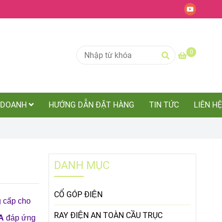
0
NH DOANH
HƯỚNG DẪN ĐẶT HÀNG
TIN TỨC
LIÊN HỆ
DANH MỤC
CỔ GÓP ĐIỆN
 cấp cho
RAY ĐIỆN AN TOÀN CẦU TRỤC
0A
đáp ứng