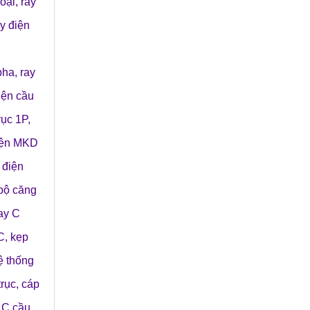
loại
,
ray
y điện
 pha
,
ray
điện cầu
rục 1P,
điện MKD
 điện
bộ căng
ay C
C
,
kẹp
ệ thống
trục
,
cáp
 C cầu