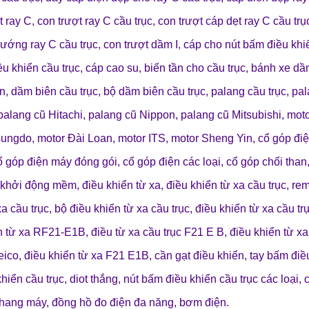
t ray C
,
con trượt ray C cầu trục
,
con trượt cáp dẹt ray C cầu trụ
hướng ray C cầu trục
,
con trượt dầm I
,
cáp cho nút bấm điều khi
ều khiển cầu trục
,
cáp cao su
,
biến tần cho cầu trục
,
bánh xe dầ
ên
,
dầm biên cầu trục
,
bộ dầm biên cầu trục
,
palang cầu trục
,
pal
palang cũ Hitachi
,
palang cũ Nippon
,
palang cũ Mitsubishi
,
mot
sungdo
,
motor Đài Loan
,
motor ITS
,
motor Sheng Yin
,
cổ góp đi
ổ góp điện máy đóng gói
,
cổ góp điện các loại
,
cổ góp chổi than
khởi động mềm
,
điều khiển từ xa
,
điều khiển từ xa cầu trục
,
rem
xa cầu trục
,
bộ điều khiển từ xa cầu trục
,
điều khiển từ xa cầu tr
n từ xa RF21-E1B
,
điều từ xa cầu trục F21 E B
,
điều khiển từ x
Jeico
,
điều khiển từ xa F21 E1B
,
cần gạt điều khiển
,
tay bấm điề
hiển cầu trục
,
diot thắng
,
nút bấm điều khiển cầu trục các loại
,
thang máy
,
đồng hồ đo điện đa năng
,
bơm điện
.