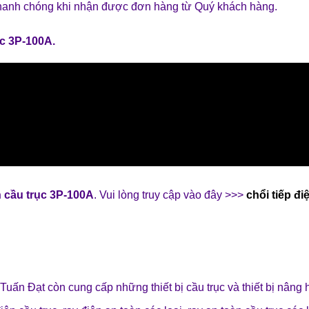
hanh chóng khi nhận được đơn hàng từ Quý khách hàng.
rục 3P-100A
.
̣n cầu trục 3P-100A
. Vui lòng truy cập vào đây >>>
chổi tiếp đi
 Tuấn Đạt
còn cung cấp những
thiết bị cầu trục
và
thiết bị nâng 