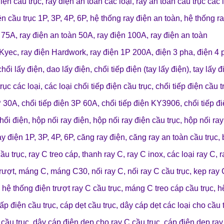
điện cầu trục
,
ray điện an toàn các loại
,
ray an toàn cầu trục các 
ện cầu trục 1P, 3P, 4P, 6P
,
hệ thống ray điện an toàn
,
hệ thống ra
n 75A
,
ray điện an toàn 50A
, r
ay điện 100A
,
ray điện an toàn
 Kyec
,
ray điện Hardwork
,
ray điện 1P 200A
,
điện 3 pha
,
điện 4
chổi lấy điện
,
dao lấy điện
,
chổi tiếp điện (tay lấy điện)
,
tay lấy 
trục các loại
,
các loại chổi tiếp điện cầu trục
,
chổi tiếp điện cầu t
P 30A
,
chổi tiếp điện 3P 60A
,
chổi tiếp điện KY3906
,
chổi tiếp 
chổi điện
,
hộp nối ray điện
,
hộp nối ray điện cầu trục
,
hộp nối ray
ay điện 1P, 3P, 4P, 6P
,
căng ray điện
,
căng ray an toàn cầu trục
,
ầu trục
,
ray C treo cáp
,
thanh ray C
,
ray C inox
,
các loại ray C
,
r
rượt
,
máng C
,
máng C30
,
nối ray C
,
nối ray C cầu trục
,
kẹp ray 
,
hệ thống điện trượt ray C cầu trục
,
máng C treo cáp cầu trục
,
h
ấp điện cầu trục
,
cáp dẹt cầu trục
,
dây cáp dẹt các loại cho cầu 
 cầu trục
,
dây cáp điện dẹp cho ray C cầu trục
,
cáp điên dẹp ray