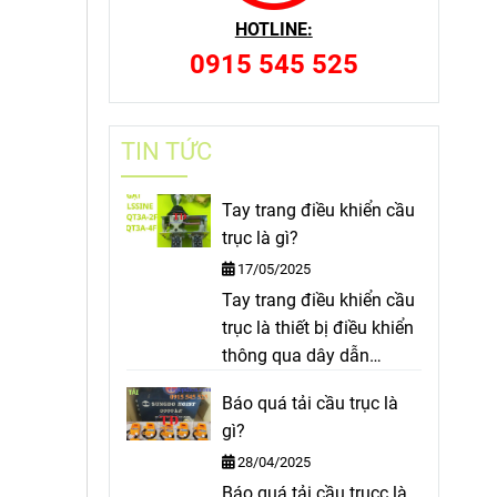
HOTLINE:
0915 545 525
TIN TỨC
Tay trang điều khiển cầu
trục là gì?
17/05/2025
Tay trang điều khiển cầu
trục là thiết bị điều khiển
thông qua dây dẫn
thường được sử dụng
Báo quá tải cầu trục là
cho cầu trục trong các
gì?
nhà máy đường, thuỷ
28/04/2025
điện, xử lý rác, xe cầu ...
Báo quá tải cầu trụcc là