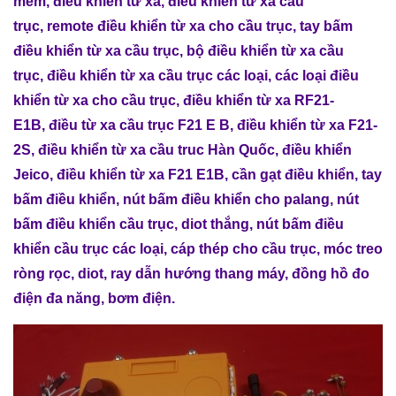
mềm
,
điều khiển từ xa
,
điều khiển từ xa cầu
trục
,
remote điều khiển từ xa cho cầu trục
,
tay bấm
điều khiển từ xa cầu trục
,
bộ điều khiển từ xa cầu
trục
,
điều khiển từ xa cầu trục các loại
,
các loại điều
khiển từ xa cho cầu trục
,
điều khiển từ xa RF21-
E1B
,
điều từ xa cầu trục F21 E B
,
điều khiển từ xa F21-
2S
,
điều khiển từ xa cầu truc Hàn Quốc
,
điều khiển
Jeico
,
điều khiển từ xa F21 E1B
,
cần gạt điều khiển
,
tay
bấm điều khiển
,
nút bấm điều khiển cho palang
,
nút
bấm điều khiển cầu trục
,
diot thắng
,
nút bấm điều
khiển cầu trục các loại
,
cáp thép cho cầu trục
,
móc treo
ròng rọc
,
diot
,
ray dẫn hướng thang máy
,
đồng hồ đo
điện đa năng
,
bơm điện
.