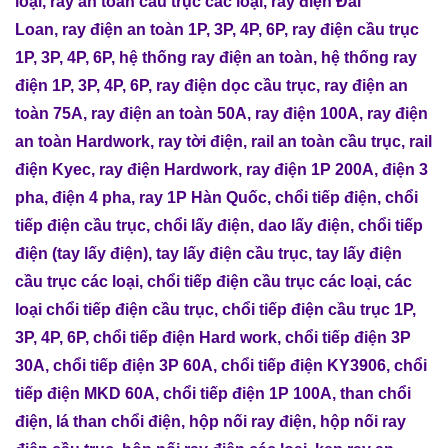
loại
,
ray an toàn cầu trục các loại
,
ray điện Đài
Loan
,
ray điện an toàn 1P, 3P, 4P, 6P
,
ray điện cầu trục
1P, 3P, 4P, 6P
,
hệ thống ray điện an toàn
,
hệ thống ray
điện 1P, 3P, 4P, 6P
,
ray điện dọc cầu trục
,
ray điện an
toàn 75A
,
ray điện an toàn 50A
, r
ay điện 100A
,
ray điện
an toàn Hardwork
,
ray tời điện
,
rail an toàn cầu trục
,
rail
điện Kyec
,
ray điện Hardwork
,
ray điện 1P 200A
,
điện 3
pha
,
điện 4 pha
,
ray 1P Hàn Quốc
,
chổi tiếp điện
,
chổi
tiếp điện cầu trục
,
chổi lấy điện
,
dao lấy điện
,
chổi tiếp
điện (tay lấy điện)
,
tay lấy điện cầu trục
,
tay lấy điện
cầu trục các loại
,
chổi tiếp điện cầu trục các loại
,
các
loại chổi tiếp điện cầu trục
,
chổi tiếp điện cầu trục 1P,
3P, 4P, 6P
,
chổi tiếp điện Hard work
,
chổi tiếp điện 3P
30A
,
chổi tiếp điện 3P 60A
,
chổi tiếp điện KY3906
,
chổi
tiếp điện MKD 60A
,
chổi tiếp điện 1P 100A
,
than chổi
điện
,
lá than chổi điện
,
hộp nối ray điện
,
hộp nối ray