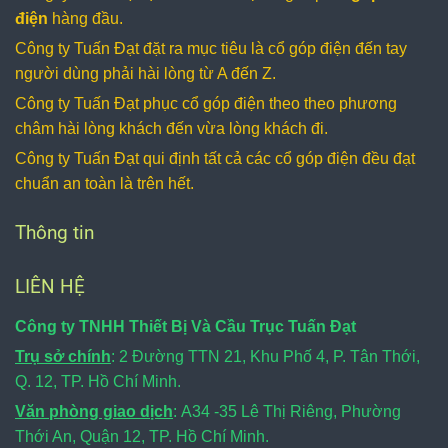
được độ cứng
DC, xe cẩu, xe
điện
hàng đầu.
vững chắc
cơ giới ngoài
Công ty Tuấn Đạt đặt ra mục tiêu là cổ góp điện
đến tay
chắn.
công trình. Cổ
người dùng phải hài lòng từ A đến Z.
góp điện hộp
Công ty Tuấn Đạt phục cổ góp điện
theo theo phương
kín 2 pha trục
25 thường sử
châm hài lòng khách đến vừa lòng khách đi.
dụng với dòng
Công ty Tuấn Đạt qui định tất cả các cổ góp điện
đều đạt
điện nhỏ khoản
chuẩn an toàn là trên hết.
15A dùng cho
điện 1 pha và 2
Thông tin
pha, tiện dụng,
an toàn và
LIÊN HỆ
thẫm mỹ.
Công ty TNHH Thiết Bị Và Cầu Trục Tuấn Đạt
Trụ sở chính
: 2 Đường TTN 21, Khu Phố 4, P. Tân Thới,
Q. 12, TP. Hồ Chí Minh.
Văn phòng giao dịch
: A34 -35 Lê Thị Riêng, Phường
Thới An, Quận 12, TP. Hồ Chí Minh.