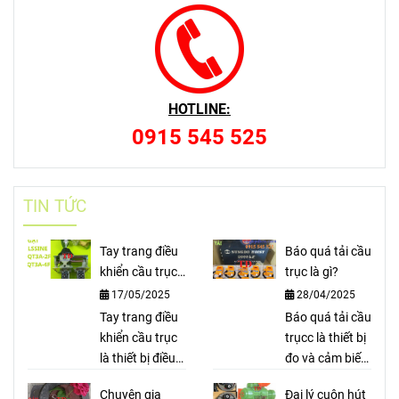
HOTLINE:
0915 545 525
TIN TỨC
Tay trang điều
Báo quá tải cầu
khiển cầu trục
trục là gì?
là gì?
17/05/2025
28/04/2025
Tay trang điều
Báo quá tải cầu
khiển cầu trục
trụcc là thiết bị
là thiết bị điều
đo và cảm biến
khiển thông
tải trọng, bảo
Chuyên gia
Đại lý cuộn hút