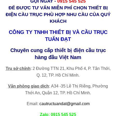
GỌI NGAY -
0915 545 525
ĐỂ ĐƯỢC TƯ VẤN MIỄN PHÍ CHỌN THIẾT BỊ
ĐIỆN CẦU TRỤC PHÙ HỢP NHU CẦU CỦA QUÝ
KHÁCH
CÔNG TY TNHH THIẾT BỊ VÀ CẦU TRỤC
TUẤN ĐẠT
Chuyên cung cấp thiết bị điện cầu trục
hàng đầu Việt Nam
Trụ sở chính
: 2 Đường TTN 21, Khu Phố 4, P. Tân Thới,
Q. 12, TP. Hồ Chí Minh.
Văn phòng giao dịch
:
A34 -35 Lê Thị Riêng, Phường
Thới An, Quận 12,
TP. Hồ Chí Minh.
Email:
cautructuandat@gmail.com
Zalo: 0915 545 525