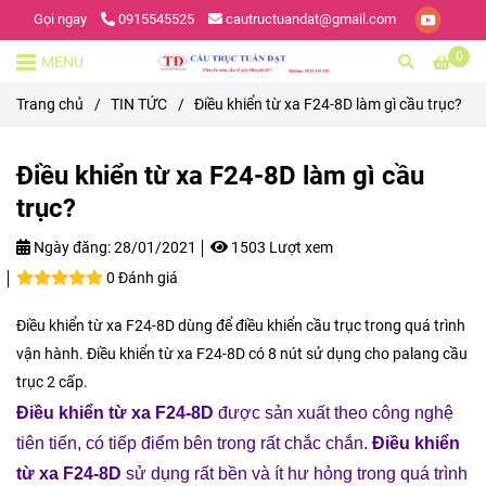
Gọi ngay
0915545525
cautructuandat@gmail.com
0
MENU
Trang chủ
/
TIN TỨC
/
Điều khiển từ xa F24-8D làm gì cầu trục?
Điều khiển từ xa F24-8D làm gì cầu
trục?
Ngày đăng:
28/01/2021
1503 Lượt xem
0 Đánh giá
Điều khiển từ xa F24-8D dùng để điều khiển cầu trục trong quá trình
vận hành. Điều khiển từ xa F24-8D có 8 nút sử dụng cho palang cầu
trục 2 cấp.
Điều khiển từ xa F24-8D
được sản xuất theo công nghệ
tiên tiến, có tiếp điểm bên trong rất chắc chắn.
Điều khiển
từ xa F24-8D
sử dụng rất bền và ít hư hỏng trong quá trình