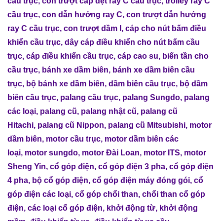
cầu trục
,
con trượt cáp dẹt ray C cầu trục
,
trolley ray C
cầu trục
,
con dẫn hướng ray C
,
con trượt dẫn hướng
ray C cầu trục
,
con trượt dầm I
,
cáp cho nút bấm điều
khiển cầu trục
,
dây cáp điều khiển cho nút bấm cầu
trục
,
cáp điều khiển cầu trục
,
cáp cao su
,
biến tần cho
cầu trục
,
bánh xe dầm biên
,
bánh xe dầm biên cầu
trục
,
bộ bánh xe dầm biên
,
dầm biên cầu trục
,
bộ dầm
biên cầu trục
,
palang cầu trục
,
palang Sungdo
,
palang
các loại
,
palang cũ
,
palang nhật cũ
,
palang cũ
Hitachi
,
palang cũ Nippon
,
palang cũ Mitsubishi
,
motor
dầm biên
,
motor cầu trục
,
motor dầm biên các
loại
,
motor sungdo
,
motor Đài Loan
,
motor ITS
,
motor
Sheng Yin
,
cổ góp điện
,
cổ góp điện 3 pha
,
cổ góp điện
4 pha
,
bộ cổ góp điện
,
cổ góp điện máy đóng gói
,
cổ
góp điện các loại
,
cổ góp chổi than
,
chổi than cổ góp
điện
,
các loại cổ góp điện
,
khởi động từ
,
khởi động