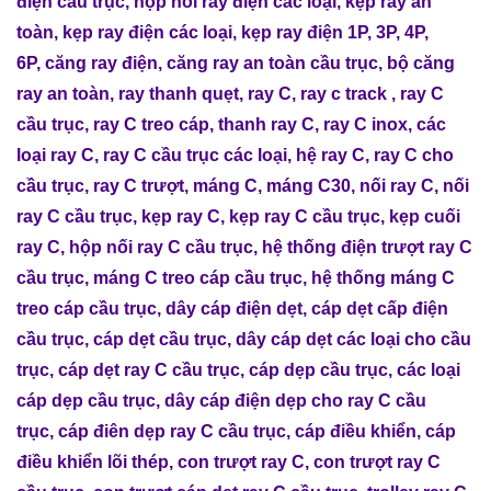
điện cầu trục
,
hộp nối ray điện các loại
,
kẹp ray an
toàn
,
kẹp ray điện các loại
,
kẹp ray điện 1P, 3P, 4P,
6P
,
căng ray điện
,
căng ray an toàn cầu trục
,
bộ căng
ray an toàn
,
ray thanh quẹt
,
ray C
,
ray c track
,
ray C
cầu trục
,
ray C treo cáp
,
thanh ray C
,
ray C inox
,
các
loại ray C
,
ray C cầu trục các loại
,
hệ ray C
,
ray C cho
cầu trục
,
ray C trượt
,
máng C
,
máng C30
,
nối ray C
,
nối
ray C cầu trục
,
kẹp ray C
,
kẹp ray C cầu trục
,
kẹp cuối
ray C
,
hộp nối ray C cầu trục
,
hệ thống điện trượt ray C
cầu trục
,
máng C treo cáp cầu trục
,
hệ thống máng C
treo cáp cầu trục
,
dây cáp điện dẹt
,
cáp dẹt cấp điện
cầu trục
,
cáp dẹt cầu trục
,
dây cáp dẹt các loại cho cầu
trục
,
cáp dẹt ray C cầu trục
,
cáp dẹp cầu trục
,
các loại
cáp dẹp cầu trục
,
dây cáp điện dẹp cho ray C cầu
trục
,
cáp điên dẹp ray C cầu trục
,
cáp điều khiển
,
cáp
điều khiển lõi thép
,
con trượt ray C
,
con trượt ray C